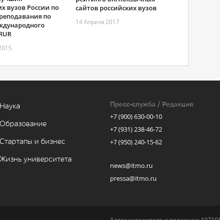
х вузов России по
сайтов российских вузов
преподавания по
14 Апреля 2017
ждународного
 RUR
2015
Пресс-служба / Редакция
Наука
+7 (900) 630-00-10
Образование
+7 (931) 238-46-72
Стартапы и бизнес
+7 (950) 240-15-62
Жизнь университета
news@itmo.ru
pressa@itmo.ru
Адрес учредителя и редакции: 197101,