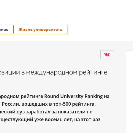
знес
Жизнь университета
зиции в международном рейтинге
одном рейтинге Round University Ra
n
king на
в России, вошедших в топ-500 рейтинга.
еский вуз заработал за показатели по
уществующий уже восемь лет, на этот раз