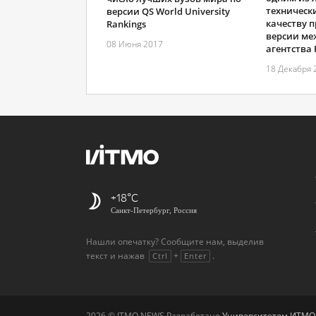
технически
версии QS World University
качеству 
Rankings
версии ме
08 Июня 2017
агентства
18 Декабря 
+18
Санкт-Петербург, Россия
Нашли опечатку? Сообщите нам, выделив
текст и нажав
+
.
Ctrl
Enter
2026 © ITMO.NEWS Разработано
Университетом ИТМО