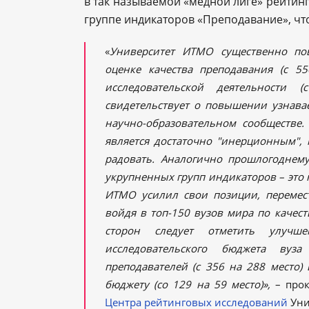
в так называемой «медной лиге» рейтинг
группе индикаторов «Преподавание», что
«
Университет ИТМО существенно по
оценке качества преподавания (с 55
исследовательской деятельности 
свидетельствует о повышении узнав
научно-образовательном сообществе.
является достаточно "инерционным", 
радовать. Аналогично прошлогоднему
укрупненных групп индикаторов – это 
ИТМО усилил свои позиции, перемест
войдя в топ-150 вузов мира по качес
сторон следует отметить улучше
исследовательского бюджета вуз
преподавателей (с 356 на 288 место)
бюджету (со 129 на 59 место)»,
– прок
Центра рейтинговых исследований
Уни