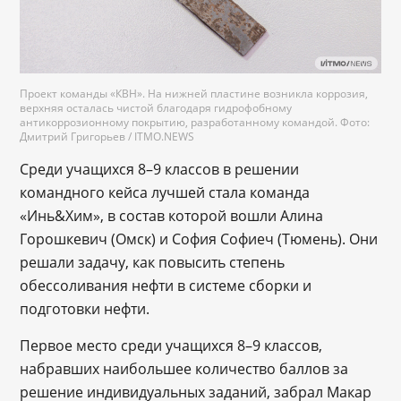
Проект команды «КВН». На нижней пластине возникла коррозия,
верхняя осталась чистой благодаря гидрофобному
антикоррозионному покрытию, разработанному командой. Фото:
Дмитрий Григорьев / ITMO.NEWS
Среди учащихся 8–9 классов в решении
командного кейса лучшей стала команда
«Инь&Хим», в состав которой вошли Алина
Горошкевич (Омск) и София Софиеч (Тюмень). Они
решали задачу, как повысить степень
обессоливания нефти в системе сборки и
подготовки нефти.
Первое место среди учащихся 8–9 классов,
набравших наибольшее количество баллов за
решение индивидуальных заданий, забрал Макар