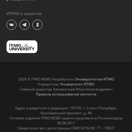
ИТМО в соцсетях
2026 © ITMO.NEWS Разработано
Университетом ИТМО
Учредитель:
Университет ИТМО
Главный редактор: Климентьев Илья Александрович
Правила использования контента
Адрес учредителя и редакции: 197101, г. Санкт-Петербург,
Кронверкский проспект, д. 49
Сетевое издание ITMO.NEWS зарегистрировано в Роскомнадзор
30.08.2017
Свидетельство о регистрации СМИ ЭЛ № ФС 77 – 70637