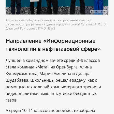
Абсолютные победители четырех направлений вместе с
директором программы «Родные города» Яриной Сугаковой. Фото:
Дмитрий Григорьев / ITMO.NEWS
Направление «Информационные
технологии в нефтегазовой сфере»
Лучшей в командном зачете среди 8–9 классов
стала команда «Мета» из Оренбурга, Алина
Кушмухаметова, Мария Амелина и Дилара
Шудабаева. Школьницы решали задачу, как с
помощью технологий компьютерного зрения и
видеоаналитики выявлять утечки бесцветных
газов.
А среди 10–11 классов первое место забрала