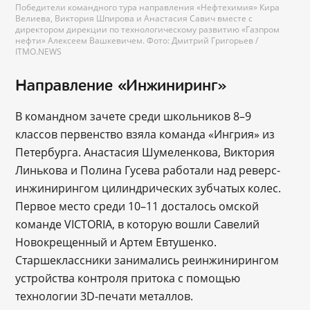
Победители командного тура направления «Нефтехимия» Кира
Велиева, Виктория Шпирова и Анастасия Савич вместе с
директором дирекции по технологическому развитию «Газпром
нефти» Алексеем Вашкевичем. Фото: Дмитрий Григорьев /
ITMO.NEWS
Направление «Инжиниринг»
В командном зачете среди школьников 8–9
классов первенство взяла команда «Ингрия» из
Петербурга. Анастасия Шумеленкова, Виктория
Линькова и Полина Гусева работали над реверс-
инжинирингом цилиндрических зубчатых колес.
Первое место среди 10–11 досталось омской
команде VICTORIA, в которую вошли Савелий
Новокрещенный и Артем Евтушенко.
Старшеклассники занимались реинжинирингом
устройства контроля притока с помощью
технологии 3D-печати металлов.