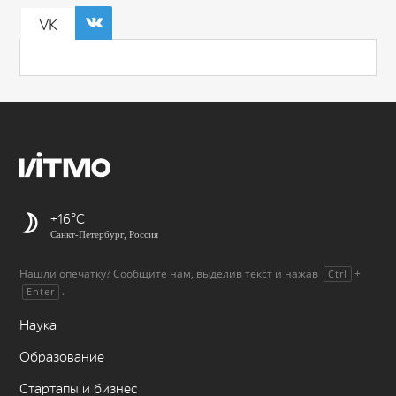
VK
+16
Санкт-Петербург, Россия
Нашли опечатку? Сообщите нам, выделив текст и нажав
+
Ctrl
.
Enter
Наука
Образование
Стартапы и бизнес