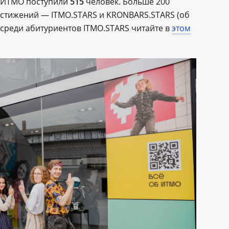
т ИТМО поступили
515
человек. Больше 200
остижений ― ITMO.STARS и KRONBARS.STARS (об
 среди абитуриентов ITMO.STARS читайте в
этом