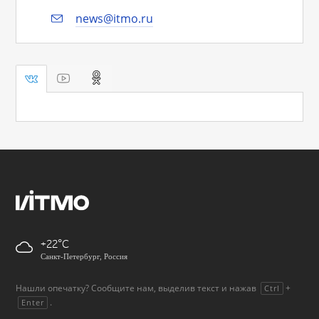
news@itmo.ru
+22
Санкт-Петербург, Россия
Нашли опечатку? Сообщите нам, выделив текст и нажав
+
Ctrl
.
Enter