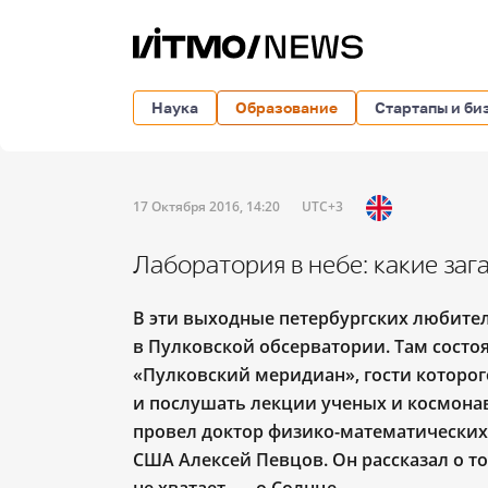
Наука
Образование
Стартапы и би
17 Октября 2016, 14:20
UTC+3
Лаборатория в небе: какие заг
В эти выходные петербургских любител
в Пулковской обсерватории. Там сост
«Пулковский меридиан», гости которог
и послушать лекции ученых и космона
провел доктор физико-математических
США Алексей Певцов. Он рассказал о то