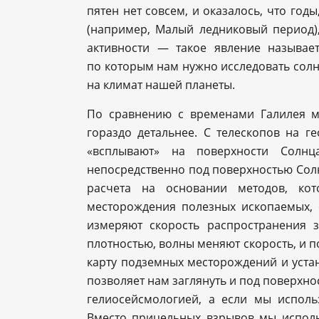
пятен нет совсем, и оказалось, что год
(например, Малый ледниковый период)
активности — такое явление называе
по которым нам нужно исследовать солне
на климат нашей планеты.
По сравнению с временами Галилея 
гораздо детальнее. С телескопов на г
«всплывают» на поверхности Солнц
непосредственно под поверхностью Сол
расчета на основании методов, кот
месторождения полезных ископаемых, 
измеряют скорость распространения 
плотностью, волны меняют скорость, и п
карту подземных месторождений и устано
позволяет нам заглянуть и под поверхнос
гелиосейсмологией, а если мы использ
Вместо прицельных взрывов мы исполь