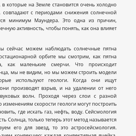
ы, в которые на Земле становится очень холодно
, совпадают с периодами снижения солнечной
тся минимум Маундера. Это одна из причин,
чную активность, чтобы понять, как она влияет
мы сейчас можем наблюдать солнечные пятна
еостационарной орбите мы смотрим, как пятна
а, как маленькие смерчи. Что происходит
нца, мы не видим, но мы можем строить модели
орые используют геологи. Когда они ищут
они производят взрыв, и на удалении от него
звуковых волн. Проходя через слои с разной
о изменениям скорости геологи могут построить
вить, где искать газ, нефть, воду. Сейсмология
ть Солнца, только теперь этот метод называется
уем его для звезд, то это астросейсмология.
зуем конвекцию: каждая конвективная ячейка,