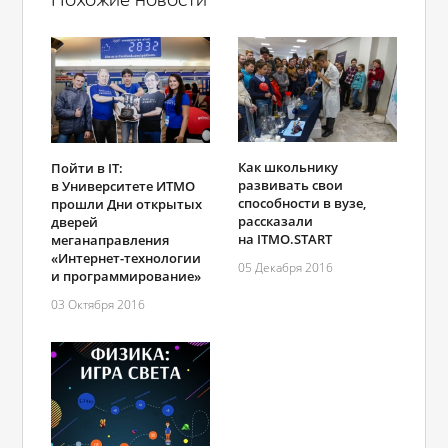
Похожие новости
Как школьнику
Пойти в IT:
развивать свои
в Университете ИТМО
способности в вузе,
прошли Дни открытых
рассказали
дверей
на ITMO.START
меганаправления
«Интернет-технологии
05 Декабря 2016
и программирование»
03 Октября 2016