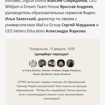
Edmaket, Digital Dolina
Максим Спиридонов
, СЕО
Wildjam и Dream Team House
Ярослав Андреев
,
руководитель образовательных сервисов Яндекс
Илья Залесский
, директор по связям с
университетами Mail.ru Group
Сергей Марданов
и
CEO Setters Education
Александра Жаркова
.