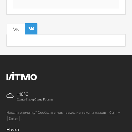
VK
+18
Санкт-Петербург, Россия
Нашли опечатку? Сообщите нам, выделив текст и нажав
+
Ctrl
.
Enter
Наука