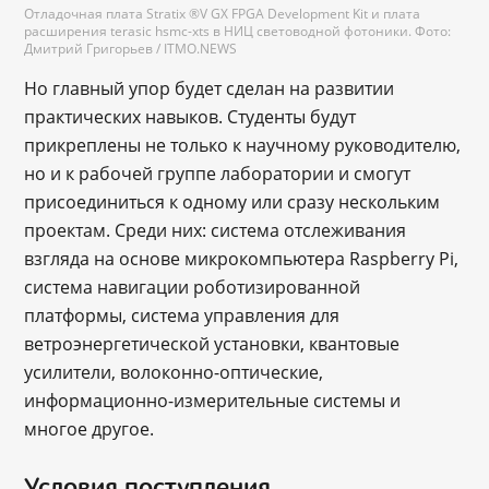
Отладочная плата Stratix ®V GX FPGA Development Kit и плата
расширения terasic hsmc-xts в НИЦ световодной фотоники. Фото:
Дмитрий Григорьев / ITMO.NEWS
Но главный упор будет сделан на развитии
практических навыков. Студенты будут
прикреплены не только к научному руководителю,
но и к рабочей группе лаборатории и смогут
присоединиться к одному или сразу нескольким
проектам. Среди них: система отслеживания
взгляда на основе микрокомпьютера Raspberry Pi,
система навигации роботизированной
платформы, система управления для
ветроэнергетической установки, квантовые
усилители, волоконно-оптические,
информационно-измерительные системы и
многое другое.
Условия поступления