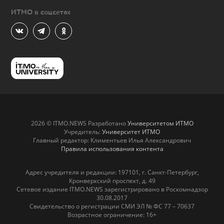
ИТМО в соцсетях
2026 © ITMO.NEWS Разработано
Университетом ИТМО
Учредитель:
Университет ИТМО
Главный редактор: Климентьев Илья Александрович
Правила использования контента
Адрес учредителя и редакции: 197101, г. Санкт-Петербург,
Кронверкский проспект, д. 49
Сетевое издание ITMO.NEWS зарегистрировано в Роскомнадзор
30.08.2017
Свидетельство о регистрации СМИ ЭЛ № ФС 77 – 70637
Возрастное ограничение: 16+