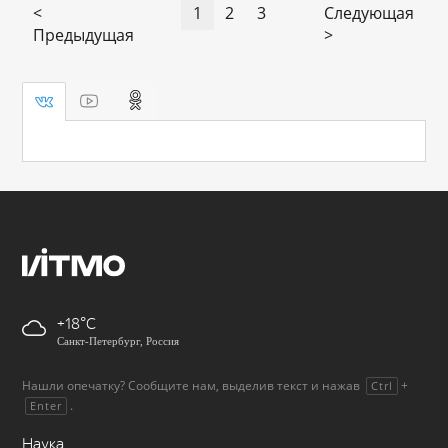
<
1
2
3
Следующая
Предыдущая
>
+18
Санкт-Петербург, Россия
Нашли опечатку? Сообщите нам, выделив текст и нажав
+
Ctrl
.
Enter
Наука