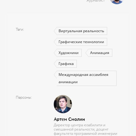
Журналист
Теги
Виртуальная реальность
Графические технологии
Художники
Анимация
Графика
Международная ассамблея
анимации
Персоны
Артем Смолин
Директор центра юзабилити и
смешанной реальности, доцент
факультета программной инженерии