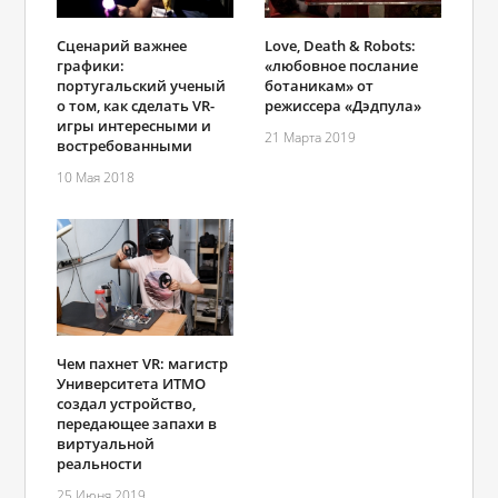
Сценарий важнее
Love, Death & Robots:
графики:
«любовное послание
португальский ученый
ботаникам» от
о том, как сделать VR-
режиссера «Дэдпула»
игры интересными и
21 Марта 2019
востребованными
10 Мая 2018
Чем пахнет VR: магистр
Университета ИТМO
создал устройство,
передающее запахи в
виртуальной
реальности
25 Июня 2019