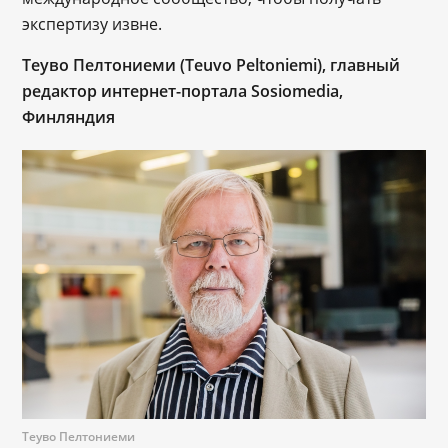
экспертизу извне.
Теуво Пелтониеми (Teuvo Peltoniemi), главный
редактор интернет-портала Sosiomedia,
Финляндия
Теуво Пелтониеми