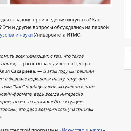
для создания произведения искусства? Как
? Эти и другие вопросы обсуждались на первой
усства и науки
Университета ИТМО,
мить всех желающих с тем, что такое
лениями
, ― рассказывает директор Центра
Алия Сахариева
. ―
В этом году мы решили
ли в феврале воркшопы на эту тему, они
 тема "био" вообще очень актуальна в этом
флайн-формате, ведь всегда интересно
тории, но из-за сложившейся ситуации
стороны, это дало возможность участникам
».
 магистерской программы
«
Искусство и наука
»,