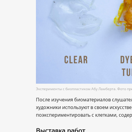
Эксперименты с биопластиком Абу Ламберта. Фото пр
После изучения биоматериалов слушател
художники используют в своем искусств
поэкспериментировать с клетками, сод
Выставка работ