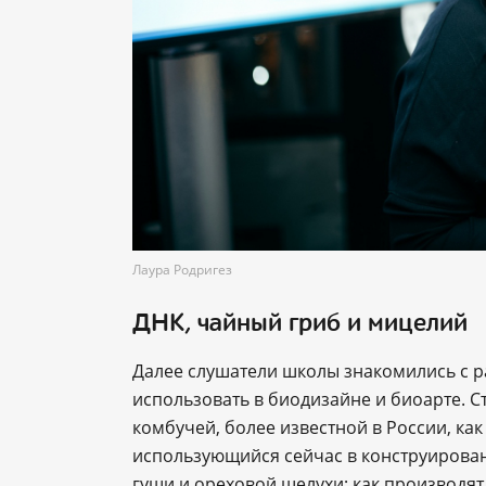
Лаура Родригез
ДНК, чайный гриб и мицелий
Далее слушатели школы знакомились с 
использовать в биодизайне и биоарте. Ст
комбучей, более известной в России, ка
использующийся сейчас в конструирован
гущи и ореховой шелухи; как производят