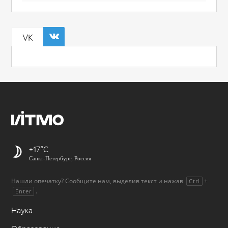
VK
+17
Санкт-Петербург, Россия
Нашли опечатку? Сообщите нам, выделив текст и нажав
+
Ctrl
.
Enter
Наука