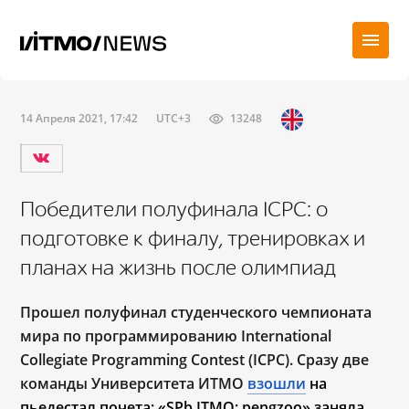
14 Апреля 2021, 17:42
UTC+3
13248
Победители полуфинала ICPC: о
подготовке к финалу, тренировках и
планах на жизнь после олимпиад
Прошел полуфинал студенческого чемпионата
мира по программированию International
Collegiate Programming Contest (ICPC). Сразу две
команды Университета ИТМО
взошли
 на 
пьедестал почета: «SPb ITMO: pengzoo» заняла 