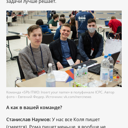
задачи лучше решает. 
Команда «SPb ITMO: Insert your name» в полуфинале ICPC. Автор
фото – Евгений Федер. Источник: vk.com/nercnews
А как в вашей команде?
Станислав Наумов:
 У нас все Коля пишет 
(смеется). Рома пишет меньше, я вообще не 