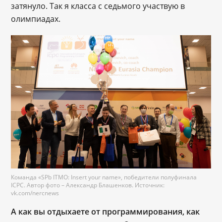
затянуло. Так я класса с седьмого участвую в 
олимпиадах.
Команда «SPb ITMO: Insert your name», победители полуфинала
ICPC. Автор фото – Александр Блашенков. Источник:
vk.com/nercnews
А как вы отдыхаете от программирования, как