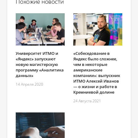
Похожие новости
Университет ИТМО и
«Собеседование в
«Яндекс» запускают
Яндекс было сложнее,
новую магистерскую
чем в некоторые
программу «Аналитика
американские
данных»
компании»: выпускник
ИТМО Алексей Иванов
14 Апреля 2020
― о жизни и работе в
Кремниевой долине
24 Августа 2021