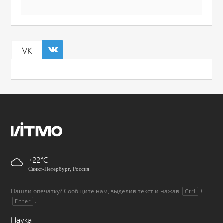
VK
+22
Санкт-Петербург, Россия
Нашли опечатку? Сообщите нам, выделив текст и нажав
+
Ctrl
.
Enter
Наука