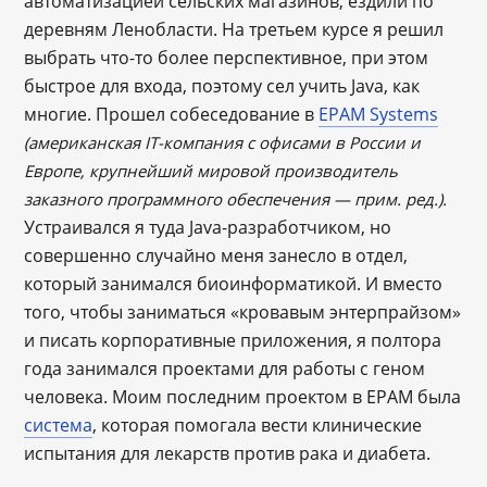
автоматизацией сельских магазинов, ездили по
деревням Ленобласти. На третьем курсе я решил
выбрать что-то более перспективное, при этом
быстрое для входа, поэтому сел учить Java, как
многие. Прошел собеседование в
EPAM Systems
(американская IT-компания с офисами в России и
Европе, крупнейший мировой производитель
заказного программного обеспечения ― прим. ред.).
Устраивался я туда Java-разработчиком, но
совершенно случайно меня занесло в отдел,
который занимался биоинформатикой. И вместо
того, чтобы заниматься «кровавым энтерпрайзом»
и писать корпоративные приложения, я полтора
года занимался проектами для работы с геном
человека. Моим последним проектом в EPAM была
система
, которая помогала вести клинические
испытания для лекарств против рака и диабета.