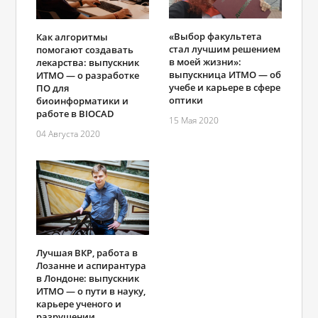
«Выбор факультета
Как алгоритмы
стал лучшим решением
помогают создавать
в моей жизни»:
лекарства: выпускник
выпускница ИТМО ― об
ИТМО ― о разработке
учебе и карьере в сфере
ПО для
оптики
биоинформатики и
работе в BIOCAD
15 Мая 2020
04 Августа 2020
Лучшая ВКР, работа в
Лозанне и аспирантура
в Лондоне: выпускник
ИТМО ― о пути в науку,
карьере ученого и
разрушении