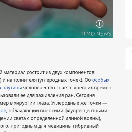
материал состоит из двух компонентов:
) и наполнителя (углеродных точек). Об
особых
х паутины
человечество знает с древних времен:
ьзовали ее для заживления ран. Сегодня
мер в хирургии глаза. Углеродные же точки —
лов
, обладающий высокими флуоресцентными
щении света с определенной длиной волны),
этого, пригодным для медицины гибридный