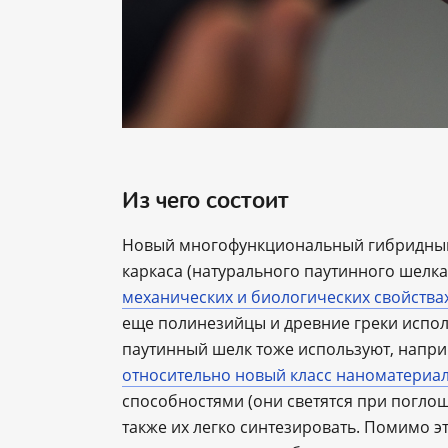
Из чего состоит
Новый многофункциональный гибридный 
каркаса (натурального паутинного шелка
механических и биологических свойства
еще полинезийцы и древние греки испол
паутинный шелк тоже используют, напри
относительно новый класс наноматериа
способностями (они светятся при погло
также их легко синтезировать. Помимо 