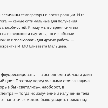
 величины температуры и время реакции. И те
тоге, — самые оптимальные для получения
способностей. К тому же, во время синтеза
о на поверхности паутины, но и в объеме
ожно использовать для других работ», —
гистрантка ИТМО Елизавета Мальцева.
 флуоресцировать — в основном в области длин
ий цвет. Поэтому перед учеными стояла задача
орые бы «светились», наоборот, в
спектра — тогда их излучение и излучение тела
к от наноточек можно было увидеть прямо под