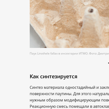
Паук Linothele fallax в инсектарии ИТМО. Фото: Дмитр
Как синтезируется
Синтез материала одностадийный и закл
поверхности паутины. Для этого натура
нужным образом модифицирующим повер
Реакционную смесь помещали в автоклав 