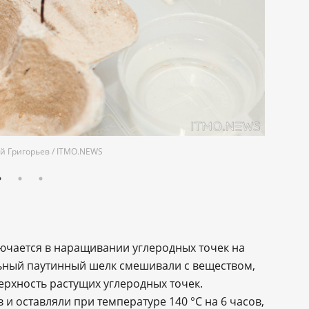
ий Григорьев / ITMO.NEWS
ючается в наращивании углеродных точек на
льный паутинный шелк смешивали с веществом,
хность растущих углеродных точек.
и оставляли при температуре 140 °С на 6 часов,