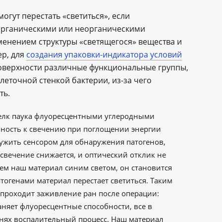
гут перестать «светиться», если
органическими или неорганическими
менением структуры «светящегося» вещества и
ер, для
создания упаковки-индикатора условий
поверхности различные функциональные группы,
леточной стенкой бактерии, из-за чего
ть.
лк паука флуоресцентными углеродными
бность к свечению при поглощении энергии
служить сенсором для обнаружения патогенов,
свечение снижается, и оптический отклик не
ем наш материал синим светом, он становится
тогенами материал перестает светиться. Таким
к проходит заживление ран после операции:
аняет флуоресцентные способности, все в
канях воспалительный процесс. Наш материал