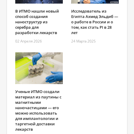
Исследователь из
В ИТМО нашли новый
Египта Ахмед Эльдиб —
способ создания
о работе в России и о
наноструктур из
том, как стать PI в 28
серебра для
лет
разработки лекарств
24 Марта 2025
02 Апреля 2026
Ученые ИТМО создали
материал из паутины с
магнитными
наночастицами — его
можно использовать
для имплантологии и
таргетной доставки
лекарств