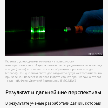
Кювета с углеродными точками на поверхности
нанокристаллической целлюлозы в растворе диметилсульфоксида
и воды (слева) и кювета с этим же образцом в растворе воды
(справа). При дневном свете две жидкости будут желтого цвета, но
при зеленой подсветке первая кювета станет оранжевой, а вторая
- зеленой. Фото: Дмитрий Григорьев / ITMO.NEWS
Результат и дальнейшие перспективы
В результате ученые разработали датчик, который