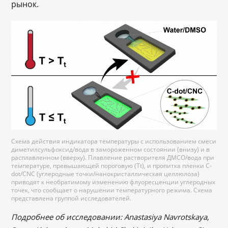
рынок.
Схема действия индикатора температуры с использованием смеси
диметилсульфоксид/вода в замороженном состоянии (внизу) и в
расплавленном (вверху). Плавление растворителя ДМСО/вода при
температуре, превышающей пороговую (Tt), и пропитка пленки C-
dot/CNC (углеродные точки/нанокристаллическая целлюлоза)
приводят к необратимому изменению флуоресценции углеродных
точек, что сообщает о нарушении температурного режима. Схема
представлена группой исследователей.
Подробнее об исследовании: Anastasiya Navrotskaya,