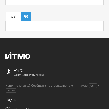
VK
+16
Санкт-Петербург, Россия
Нашли опечатку? Сообщите нам, выделив текст и нажав
+
Ctrl
.
Enter
Наука
Образование