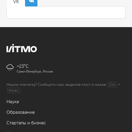
VK
+23
Санкт-Петербург, Россия
Нашли опечатку? Сообщите нам, выделив текст и нажав
+
Ctrl
.
Enter
Наука
Образование
Стартапы и бизнес