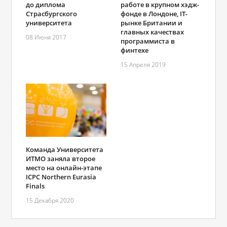
до диплома
работе в крупном хэдж-
Страсбургского
фонде в Лондоне, IT-
университета
рынке Британии и
главных качествах
08 Июня 2017
программиста в
финтехе
15 Апреля 2019
Команда Университета
ИТМО заняла второе
место на онлайн-этапе
ICPC Northern Eurasia
Finals
15 Декабря 2020