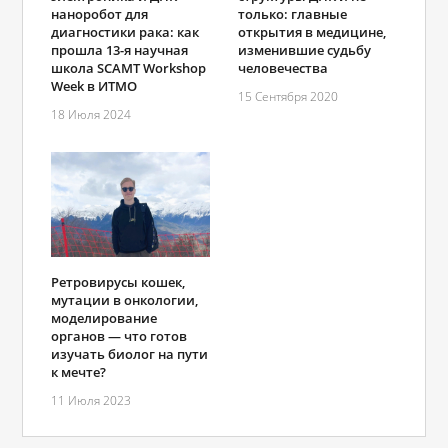
наноробот для
только: главные
диагностики рака: как
открытия в медицине,
прошла 13-я научная
изменившие судьбу
школа SCAMT Workshop
человечества
Week в ИТМО
15 Сентября 2020
18 Июля 2024
Ретровирусы кошек,
мутации в онкологии,
моделирование
органов — что готов
изучать биолог на пути
к мечте?
11 Июля 2023