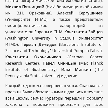
(Центр алгоритмической биотехнологии СПбГУ),
Михаил Пятницкий
(НИИ биомедицинской химии
им. В.Н. Ореховича),
Алексей Сергушичев
(Университет ИТМО), а также представители
биоинформатических лабораторий из
университетов Европы и США:
Константин Зайцев
(Washington University in St.Louis, Университет
ИТМО),
Герман Демидов
(Barcelona Institute of
Science and Technology/ Universitat Pompeu Fabra),
Константин Оконечников
(German Cancer
Research Center),
Павел Синицын
(Max Planck
Institute of Biochemistry),
Илья Минкин
(The
Pennsylvania State University) и другие.
Каждый год школа совершенствуется. Сначала все
проекты были обязательными и длились в течение
всей школы, сейчас кураторы перешли к формату
хакатона с короткими проектами для всех