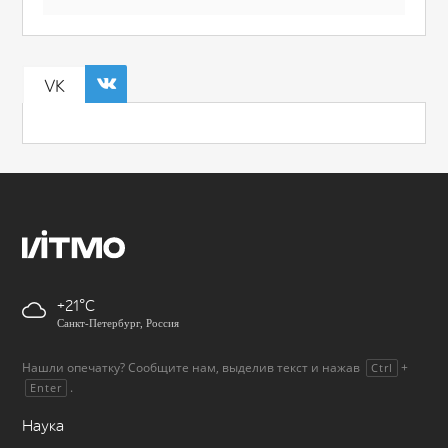
VK
+21
Санкт-Петербург, Россия
Нашли опечатку? Сообщите нам, выделив текст и нажав
+
Ctrl
.
Enter
Наука