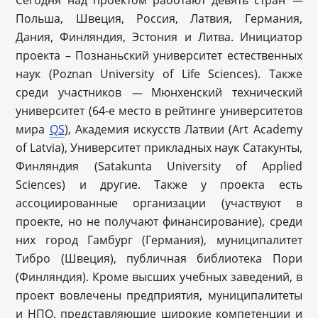
Сегодня над проектом работают девять стран
—
Польша, Швеция, Россия, Латвия, Германия,
Дания, Финляндия, Эстония и Литва. Инициатор
проекта – Познаньский университет естественных
наук (Poznan University of Life Sciences). Также
среди участников
Мюнхенский технический
—
университет (64-е место в рейтинге университетов
мира
QS
), Академия искусств Латвии (Art Academy
of Latvia), Университет прикладных наук Сатакунты,
Финляндия (Satakunta University of Applied
Sciences) и другие. Также у проекта есть
ассоциированные организации (участвуют в
проекте, но не получают финансирование), среди
них город Гамбург (Германия), муниципалитет
Тибро (Швеция), публичная библиотека Пори
(Финляндия). Кроме высших учебных заведений, в
проект вовлечены предприятия, муниципалитеты
и НПО, представляющие широкие компетенции и