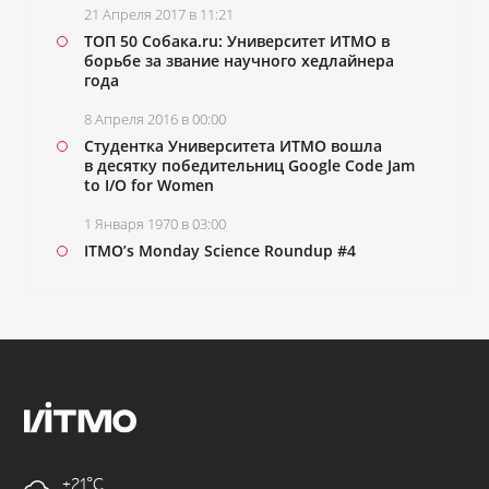
21 Апреля 2017 в 11:21
ТОП 50 Собака.ru: Университет ИТМО в
борьбе за звание научного хедлайнера
года
8 Апреля 2016 в 00:00
Студентка Университета ИТМО вошла
в десятку победительниц Google Code Jam
to I/O for Women
1 Января 1970 в 03:00
ITMO’s Monday Science Roundup #4
+21