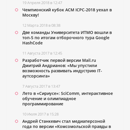
19 Апреля 2018 в 12:47
Чемпионский кубок ACM ICPC-2018 уехал в
Москву!
12 Марта 2018 в 08:38
Две команды Университета ИТМО вошли в
топ-5 по итогам отборочного тура Google
HashCode
11 Августа 2017 в 12:45
Разработчик первой версии Mail.ru
Дмитрий Андрианов: «Мы упустили
возможность развивать индустрию IT-
аутсорсинга»
7 Августа 2017 в 13:47
Лето в «Сириусе»: SciComm, интерактивное
обучение и олимпиадное
программирование
10 Июля 2017 в 15:28
Андрей Станкевич стал медиаперсоной
года по версии «Комсомольской правды в