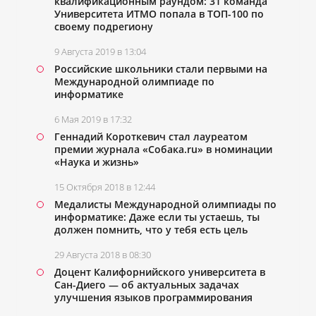
квалификационным раундом: 31 команда
Университета ИТМО попала в ТОП-100 по
своему подрегиону
9 Августа 2019 в 13:04
Российские школьники стали первыми на
Международной олимпиаде по
информатике
6 Мая 2019 в 17:32
Геннадий Короткевич стал лауреатом
премии журнала «Собака.ru» в номинации
«Наука и жизнь»
15 Октября 2018 в 12:44
Медалисты Международной олимпиады по
информатике: Даже если ты устаешь, ты
должен помнить, что у тебя есть цель
29 Августа 2018 в 08:30
Доцент Калифорнийского университета в
Сан-Диего — об актуальных задачах
улучшения языков программирования