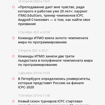
18 Апреля 2022 в 10:41
«Преподавание дает мне чувство, ради
которого я работаю уже 20 лет»: лауреат
ITMO.EduStars, тренер чемпионов ICPC
Андрей Станкевич ― о том, как найти свое
призвание
5 Октября 2021 в 20:38
Команда ИТМО взяла золото чемпионата
мира по программированию
5 Апреля 2021 в 20:21
Команды ИТМО заняли две трети
пьедестала в полуфинале чемпионата мира
по программированию
2 Декабря 2019 в 14:59
В Петербурге определились университеты,
которые представят Россию на финале
ICPC-2020
7 Октября 2019 в 11:48
Новый сезон турниров ICPC стартовал