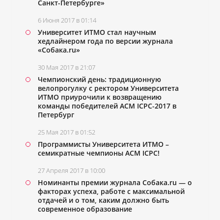
Санкт-Петербурге»
6 Июня 2017 в 01:14
Университет ИТМО стал научным
хедлайнером года по версии журнала
«Собака.ru»
30 Мая 2017 в 21:07
Чемпионский день: традиционную
велопрогулку с ректором Университета
ИТМО приурочили к возвращению
команды победителей ACM ICPC-2017 в
Петербург
25 Мая 2017 в 01:52
Программисты Университета ИТМО –
семикратные чемпионы ACM ICPC!
27 Апреля 2017 в 10:00
Номинанты премии журнала Собака.ru — о
факторах успеха, работе с максимальной
отдачей и о том, каким должно быть
современное образование