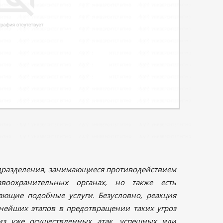
дразделения, занимающиеся противодействием
воохранительных органах, но также есть
ающие подобные услуги. Безусловно, реакция
нейших этапов в предотвращении таких угроз
из уже осуществленных атак, успешных или