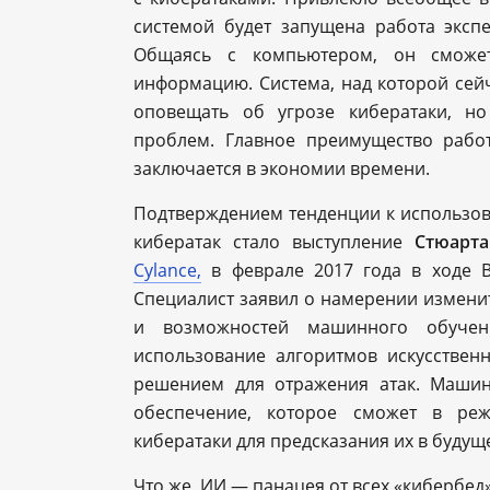
системой будет запущена работа эксп
Общаясь с компьютером, он сможет
информацию. Система, над которой сейч
оповещать об угрозе кибератаки, н
проблем. Главное преимущество рабо
заключается в экономии времени.
Подтверждением тенденции к использов
кибератак стало выступление
Стюарт
Cylance,
в феврале 2017 года в ходе В
Специалист заявил о намерении измени
и возможностей машинного обучен
использование алгоритмов искусствен
решением для отражения атак. Маши
обеспечение, которое сможет в реж
кибератаки для предсказания их в будущ
Что же, ИИ — панацея от всех «кибербед»