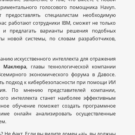
ериментального голосового помощника Havyn.
 предоставлять специалистам необходимую
ас работают сотрудники IBM, сможет не только
о и предлагать варианты решения подобных
ты новой системы, по словам разработчиков,
анию искусственного интеллекта для отражения
а Маклюра
, главы технологической компании
семирного экономического форума в Давосе.
ть подход к кибербезопасности при помощи ИИ
ия. По мнению представителей компании,
ного интеллекта станет наиболее эффективным
нное обучение поможет создать программное
име онлайн анализировать осуществленные
ем.
? Не факт. Если вы видите домен «ai», вы должны