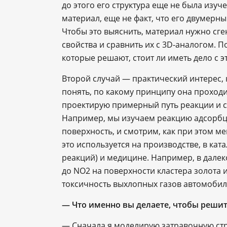
до этого его структура еще не была изуч
материал, еще не факт, что его двумерны
Чтобы это выяснить, материал нужно сге
свойства и сравнить их с 3D-аналогом. 
которые решают, стоит ли иметь дело с э
Второй случай — практический интерес, к
понять, по какому принципу она проходит
проектирую примерный путь реакции и с
Например, мы изучаем реакцию адсорбции
поверхность, и смотрим, как при этом ме
это используется на производстве, в кат
реакций) и медицине. Например, в далек
до NO2 на поверхности кластера золота 
токсичность выхлопных газов автомобиле
— Что именно вы делаете, чтобы решит
— Сначала я моделирую затравочную стр