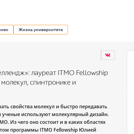
знес
Жизнь университета
еллендж»: лауреат ITMO Fellowship
молекул, спинтронике и
вать свойства молекул и быстро передавать
ч ученые используют молекулярный дизайн.
О. Из чего оно состоит и в каких областях
атом программы ITMO Fellowship Юлией