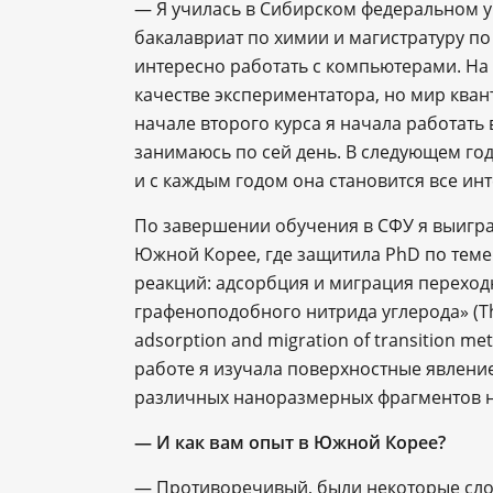
— Я училась в Сибирском федеральном у
бакалавриат по химии и магистратуру по
интересно работать с компьютерами. На 
качестве экспериментатора, но мир кван
начале второго курса я начала работать
занимаюсь по сей день. В следующем год
и с каждым годом она становится все ин
По завершении обучения в СФУ я выигра
Южной Корее, где защитила PhD по теме
реакций: адсорбция и миграция переход
графеноподобного нитрида углерода» (Theo
adsorption and migration of transition me
работе я изучала поверхностные явление
различных наноразмерных фрагментов н
— И как вам опыт в Южной Корее?
— Противоречивый, были некоторые сло