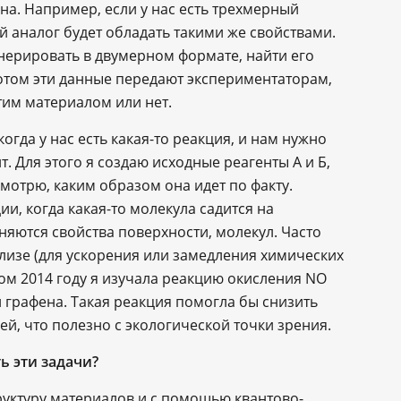
ена. Например, если у нас есть трехмерный
й аналог будет обладать такими же свойствами.
нерировать в двумерном формате, найти его
Потом эти данные передают экспериментаторам,
тим материалом или нет.
огда у нас есть какая-то реакция, и нам нужно
. Для этого я создаю исходные реагенты А и Б,
мотрю, каким образом она идет по факту.
, когда какая-то молекула садится на
няются свойства поверхности, молекул. Часто
ализе (для ускорения или замедления химических
ом 2014 году я изучала реакцию окисления NO
и графена. Такая реакция помогла бы снизить
й, что полезно с экологической точки зрения.
ь эти задачи?
уктуру материалов и с помощью квантово-