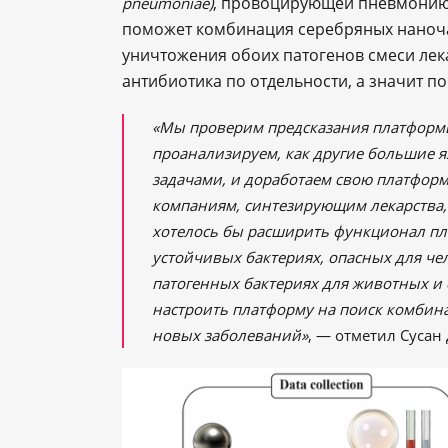
, провоцирующей пневмонию 
pneumoniae)
поможет комбинация серебряных наноча
уничтожения обоих патогенов смеси лек
антибиотика по отдельности, а значит п
«Мы проверим предсказания платформы
проанализируем, как другие большие я
задачами, и доработаем свою платформ
компаниям, синтезирующим лекарства, 
хотелось бы расширить функционал пл
устойчивых бактериях, опасных для че
патогенных бактериях для животных и
настроить платформу на поиск комбин
новых заболеваний»
, — отметил Сусан