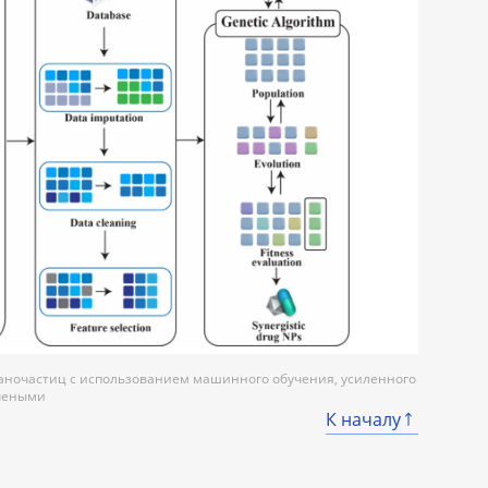
аночастиц с использованием машинного обучения, усиленного
учеными
К началу