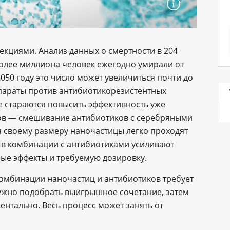
екциями. Анализ данных о смертности в 204
более миллиона человек ежегодно умирали от
2050 году это число может увеличиться почти до
параты против антибиотикорезистентных
е стараются повысить эффективность уже
тов — смешивание антибиотиков с серебряными
 своему размеру наночастицы легко проходят
а в комбинации с антибиотиками усиливают
ые эффекты и требуемую дозировку.
омбинации наночастиц и антибиотиков требует
ужно подобрать выигрышное сочетание, затем
ентально. Весь процесс может занять от