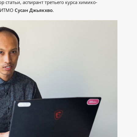
ор статьи, аспирант третьего курса химико-
а ИТМО
Сусан Джьякхво
.