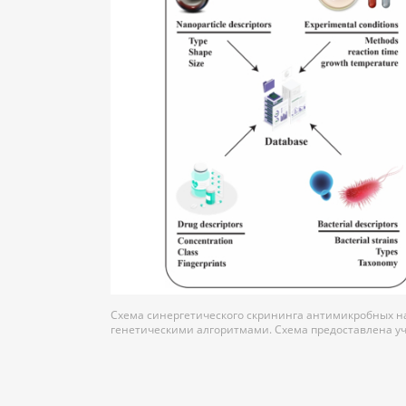
Схема синергетического скрининга антимикробных н
генетическими алгоритмами. Схема предоставлена 