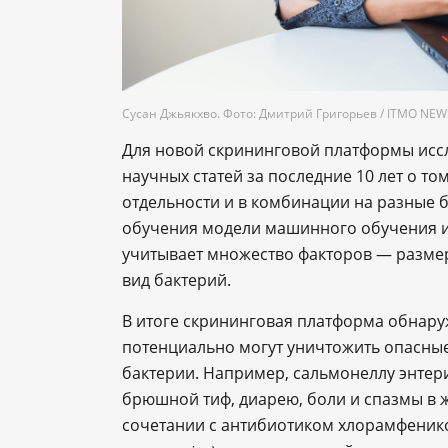
Сусан Джьякхво. Фото: Дмитрий Григорьев / ITMO NEW
Для новой скрининговой платформы иссл
научных статей за последние 10 лет о то
отдельности и в комбинации на разные 
обучения модели машинного обучения и
учитывает множество факторов — размер
вид бактерий.
В итоге скрининговая платформа обнару
потенциально могут уничтожить опасные
бактерии. Например, сальмонеллу энтер
брюшной тиф, диарею, боли и спазмы в ж
сочетании с антибиотиком хлорамфеник