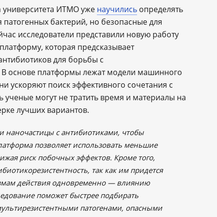
а университета ИТМО уже
научились
определять
 патогенных бактерий, но безопасные для
час исследователи представили новую работу
платформу, которая предсказывает
антибиотиков для борьбы с
 В основе платформы лежат модели машинного
ни ускоряют поиск эффективного сочетания с
ь ученые могут не тратить время и материалы на
верке лучших вариантов.
и наночастицы с антибиотиками, чтобы
латформа позволяет использовать меньшие
снижая риск побочных эффектов. Кроме того,
биотикорезистентность, так как им придется
измам действия одновременно — влиянию
ледование поможет быстрее подбирать
мультирезистентными патогенами, опасными