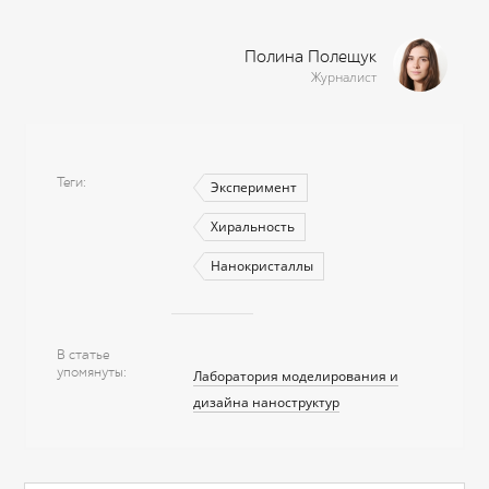
Полина Полещук
Журналист
Теги
Эксперимент
Хиральность
Нанокристаллы
В статье
упомянуты
Лаборатория моделирования и
дизайна наноструктур