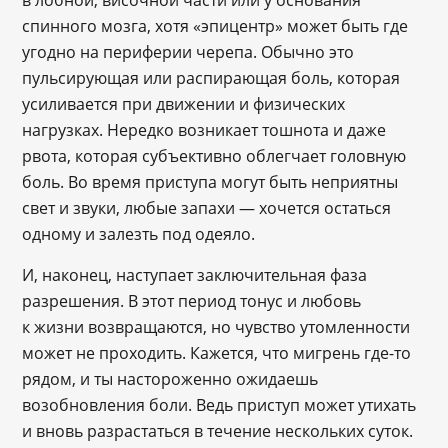
в лобной, височной части или у основания
спинного мозга, хотя «эпицентр» может быть где
угодно на периферии черепа. Обычно это
пульсирующая или распирающая боль, которая
усиливается при движении и физических
нагрузках. Нередко возникает тошнота и даже
рвота, которая субъективно облегчает головную
боль. Во время приступа могут быть неприятны
свет и звуки, любые запахи — хочется остаться
одному и залезть под одеяло.
И, наконец, наступает заключительная фаза
разрешения. В этот период тонус и любовь
к жизни возвращаются, но чувство утомленности
может не проходить. Кажется, что мигрень где-то
рядом, и ты настороженно ожидаешь
возобновления боли. Ведь приступ может утихать
и вновь разрастаться в течение нескольких суток.