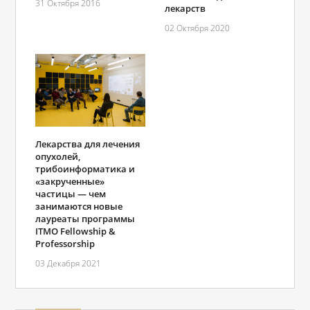
31 Октября 2016
лекарств
02 Октября 2020
Лекарства для лечения
опухолей,
трибоинформатика и
«закрученные»
частицы — чем
занимаются новые
лауреаты программы
ITMO Fellowship &
Professorship
03 Декабря 2021