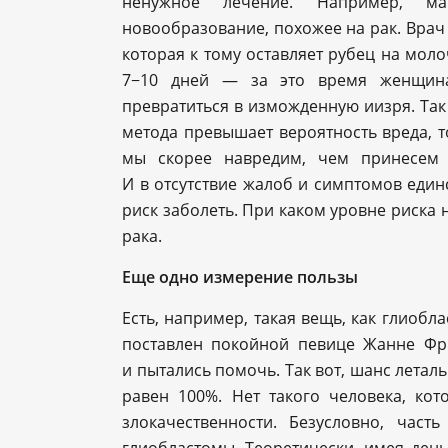
ненужное лечение. Например, 
новообразование, похожее на рак. Врач
которая к тому оставляет рубец на мол
7−10 дней — за это время женщина
превратиться в изможденную иизря. Так
метода превышает вероятность вреда, т
мы скорее навредим, чем принесем 
И в отсутствие жалоб и симптомов еди
риск заболеть. При каком уровне риска 
рака.
Еще одно измерение пользы
Есть, например, такая вещь, как глиобл
поставлен покойной певице Жанне Фри
и пытались помочь. Так вот, шанс леталь
равен 100%. Нет такого человека, ко
злокачественности. Безусловно, час
глиобластомы. Теоретически, имея ден