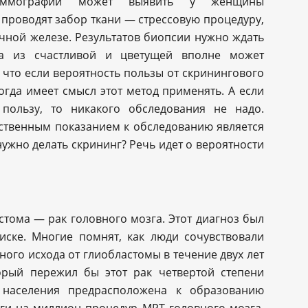
маммографии может выявить у женщины
 проводят забор ткани — стрессовую процедуру,
очной железе. Результатов биопсии нужно ждать
 из счастливой и цветущей вполне может
 что если вероятность пользы от скринингового
огда имеет смысл этот метод применять. А если
пользу, то никакого обследования не надо.
нственным показанием к обследованию является
нужно делать скрининг? Речь идет о вероятности
астома — рак головного мозга. Этот диагноз был
ске. Многие помнят, как люди сочувствовали
ного исхода от глиобластомы в течение двух лет
торый пережил бы этот рак четвертой степени
ть населения предрасположена к образованию
ьги на миллион процедур МРТ головного мозга,