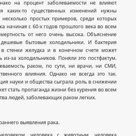
днако на процент заболеваемости не влияют
я каких-то существенных изменений нужны
ь несколько простых примеров, среди которых
а начиная с 60-х годов прошлого века во всем
смертность от него очень высока. Объяснение
 дешевые бытовые холодильники. И бактерия
ся в стенки желудка и в конечном счете может
ь из-за холодильников. Поняли это постфактум.
еваемость раком, по сути, ни врачи, ни СМИ,
венного влияния. Однако не всегда это так.
ция науки и общества сыграла роль в снижении
ет стать пропаганда жизни без курения во всем
тва людей, заболевающих раком легких.
раннего выявления рака.
еловеком, человека с животным, человека