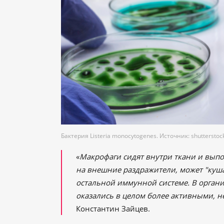
Бактерия Listeria monocytogenes. Источник: shutterstoc
«
Макрофаги сидят внутри ткани и выпо
на внешние раздражители, может "куша
остальной иммунной системе. В орган
оказались в целом более активными, 
Константин Зайцев.