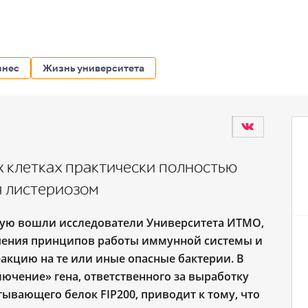
знес
Жизнь университета
 клетках практически полностью
 листериозом
рую вошли исследователи Университета ИТМО,
учения принципов работы иммунной системы и
реакцию на те или иные опасные бактерии. В
лючение» гена, ответственного за выработку
атывающего белок FIP200, приводит к тому, что