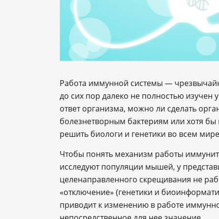
Работа иммунной системы — чрезвычайн
до сих пор далеко не полностью изучен
ответ организма, можно ли сделать ор
болезнетворным бактериям или хотя бы к
решить биологи и генетики во всем мире
Чтобы понять механизм работы иммунит
исследуют популяции мышей, у представи
целенаправленного скрещивания не рабо
«отключение» (генетики и биоинформатик
приводит к изменению в работе иммунно
непосредственное для нее значение.