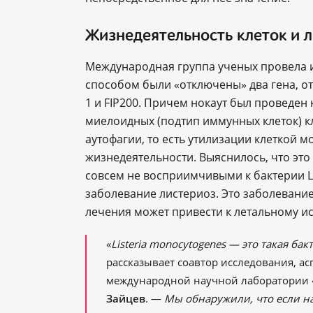
Жизнедеятельность клеток и 
Международная группа ученых провела 
способом были «отключены» два гена, от
1 и FIP200. Причем нокаут был проведен 
миелоидных (подтип иммунных клеток) кл
аутофагии, то есть утилизации клеткой м
жизнедеятельности. Выяснилось, что эт
совсем не восприимчивыми к бактерии L
заболевание листериоз. Это заболевани
лечения может привести к летальному ис
«
Listeria monocytogenes — это такая ба
рассказывает соавтор исследования, а
международной научной лаборатории
Зайцев
. —
Мы обнаружили, что если на