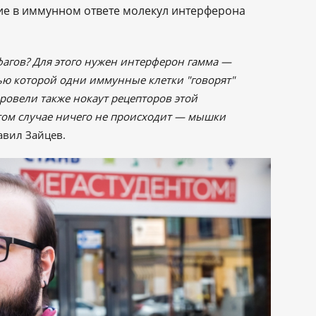
ие в иммунном ответе молекул интерферона
фагов? Для этого нужен интерферон гамма —
ью которой одни иммунные клетки "говорят"
ровели также нокаут рецепторов этой
этом случае ничего не происходит — мышки
авил Зайцев.