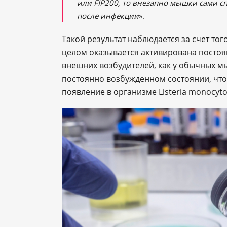
или FIP200, то внезапно мышки сами 
после инфекции
».
Такой результат наблюдается за счет то
целом оказывается активирована постоян
внешних возбудителей, как у обычных м
постоянно возбужденном состоянии, что
появление в организме Listeria monocyt