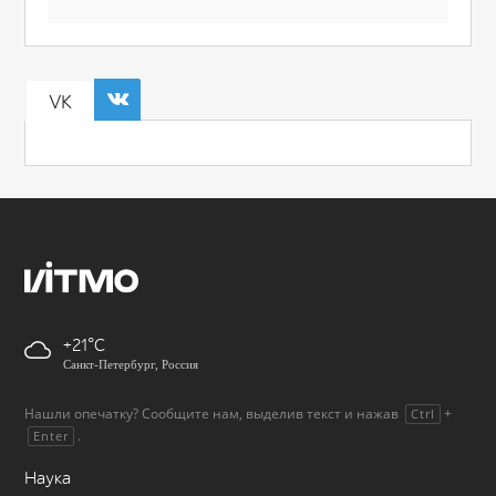
VK
+21
Санкт-Петербург, Россия
Нашли опечатку? Сообщите нам, выделив текст и нажав
+
Ctrl
.
Enter
Наука