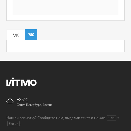
VK
+23
Санкт-Петербург, Россия
Нашли опечатку? Сообщите нам, выделив текст и нажав
+
Ctrl
.
Enter