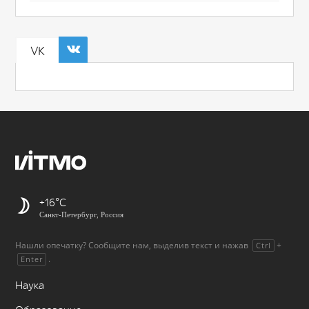
VK
+16
Санкт-Петербург, Россия
Нашли опечатку? Сообщите нам, выделив текст и нажав
+
Ctrl
.
Enter
Наука