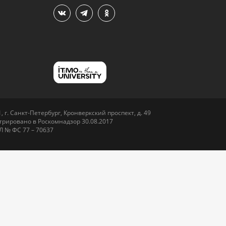
 г. Санкт-Петербург, Кронверкский проспект, д. 49
рировано в Роскомнадзор 30.08.2017
Л № ФС 77 – 70637