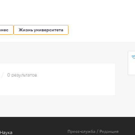
знес
Жизнь университета
0 результатов
Пресс-служба / Редакция
Наука