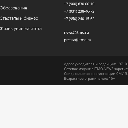
+7 (900) 630-00-10
Образование
+7 (931) 238-46-72
Стартапы и бизнес
+7 (950) 240-15-62
Жизнь университета
news@itmo.ru
pressa@itmo.ru
Адрес учредителя и редакции: 197101,
Сетевое издание ITMO.NEWS зарегист
Свидетельство о регистрации СМИ Э
Возрастное ограничение: 16+