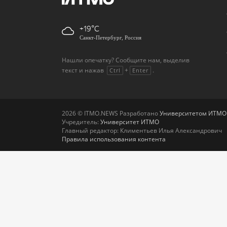
+19
Санкт-Петербург, Россия
Нашли опечатку? Сообщите нам, выделив
текст и нажав
+
.
Ctrl
Enter
2026 © ITMO.NEWS Разработано
Университетом ИТМО
Учредитель:
Университет ИТМО
Главный редактор: Климентьев Илья Александрович
Правила использования контента