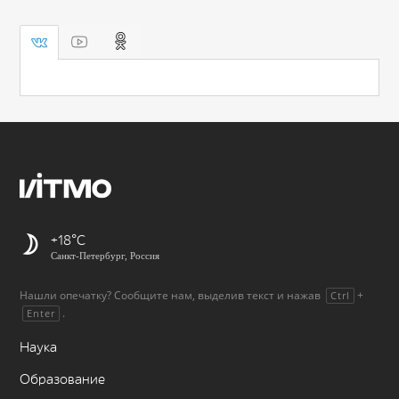
+18
Санкт-Петербург, Россия
Нашли опечатку? Сообщите нам, выделив текст и нажав
+
Ctrl
.
Enter
Наука
Образование