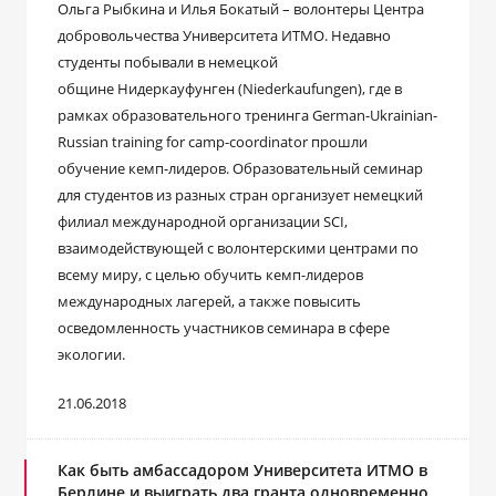
Ольга Рыбкина и Илья Бокатый – волонтеры Центра
добровольчества Университета ИТМО. Недавно
студенты побывали в немецкой
общине Нидеркауфунген (Niederkaufungen), где в
рамках образовательного тренинга German-Ukrainian-
Russian training for camp-coordinator прошли
обучение кемп-лидеров. Образовательный семинар
для студентов из разных стран организует немецкий
филиал международной организации SCI,
взаимодействующей с волонтерскими центрами по
всему миру, с целью обучить кемп-лидеров
международных лагерей, а также повысить
осведомленность участников семинара в сфере
экологии.
21.06.2018
Как быть амбассадором Университета ИТМО в
Берлине и выиграть два гранта одновременно