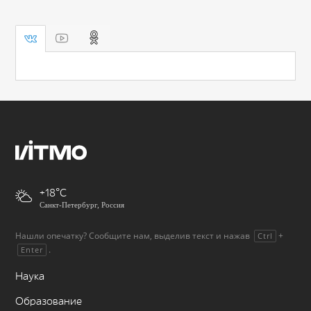
+18
Санкт-Петербург, Россия
Нашли опечатку? Сообщите нам, выделив текст и нажав
+
Ctrl
.
Enter
Наука
Образование