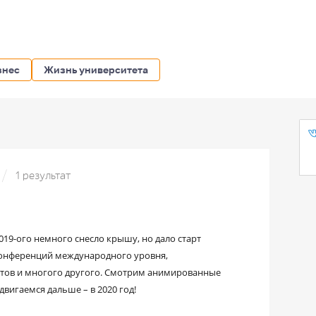
знес
Жизнь университета
1 результат
019-ого немного снесло крышу, но дало старт
 конференций международного уровня,
атов и многого другого. Смотрим анимированные
вигаемся дальше – в 2020 год!