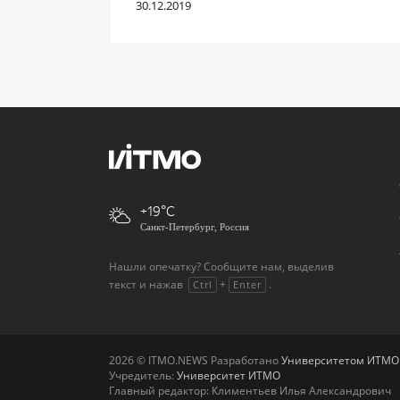
30.12.2019
+19
Санкт-Петербург, Россия
Нашли опечатку? Сообщите нам, выделив
текст и нажав
+
.
Ctrl
Enter
2026 © ITMO.NEWS Разработано
Университетом ИТМО
Учредитель:
Университет ИТМО
Главный редактор: Климентьев Илья Александрович