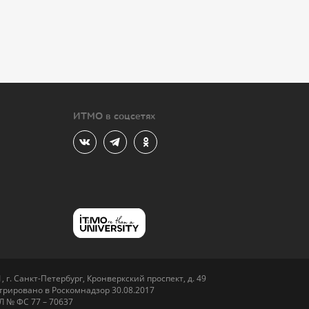
ИТМО в соцсетях
 г. Санкт-Петербург, Кронверкский проспект, д. 49
рировано в Роскомнадзор 30.08.2017
Л № ФС 77 – 70637