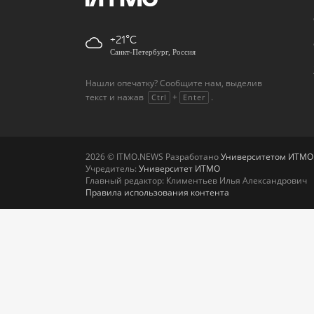
+21
Санкт-Петербург, Россия
Нашли опечатку? Сообщите нам, выделив
текст и нажав
+
.
Ctrl
Enter
2026 © ITMO.NEWS Разработано
Университетом ИТМО
Учредитель:
Университет ИТМО
Главный редактор: Климентьев Илья Александрович
Правила использования контента