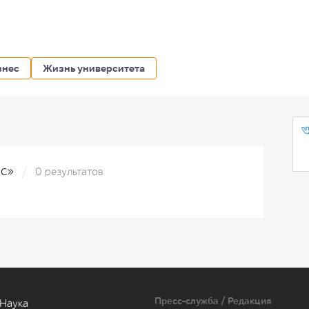
знес
Жизнь университета
ас»
0 результатов
Пресс-служба / Редакция
Наука