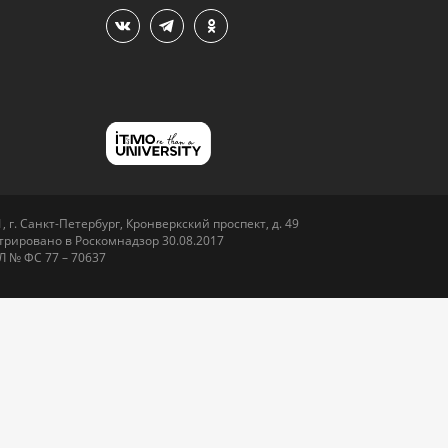
 г. Санкт-Петербург, Кронверкский проспект, д. 49
рировано в Роскомнадзор 30.08.2017
Л № ФС 77 – 70637