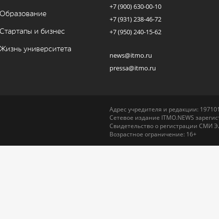
+7 (900) 630-00-10
Образование
+7 (931) 238-46-72
Стартапы и бизнес
+7 (950) 240-15-62
Жизнь университета
news@itmo.ru
pressa@itmo.ru
Адрес учредителя и редакции: 197101,
Сетевое издание ITMO.NEWS зарегист
Свидетельство о регистрации СМИ Э
Возрастное ограничение: 16+