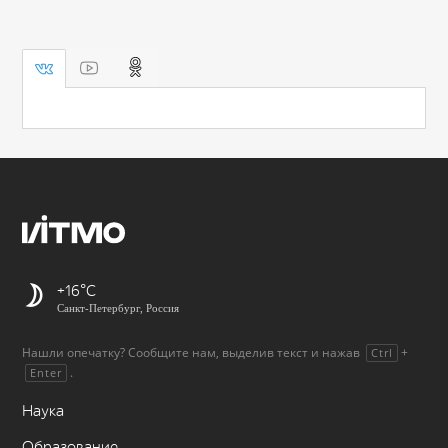
+16
Санкт-Петербург, Россия
Нашли опечатку? Сообщите нам, выделив текст и нажав
+
Ctrl
.
Enter
Наука
Образование