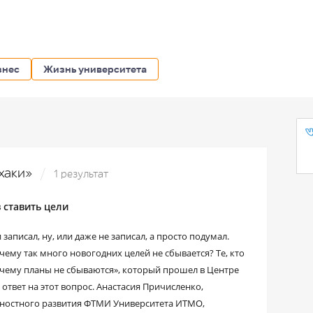
знес
Жизнь университета
фхаки»
1 результат
 ставить цели
записал, ну, или даже не записал, а просто подумал.
чему так много новогодних целей не сбывается? Те, кто
Почему планы не сбываются», который прошел в Центре
твет на этот вопрос. Анастасия Причисленко,
ичностного развития ФТМИ Университета ИТМО,