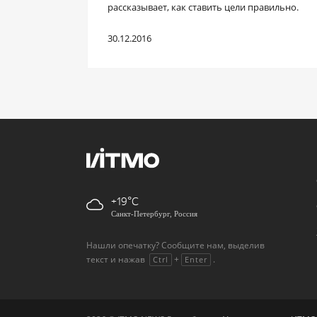
рассказывает, как ставить цели правильно.
30.12.2016
+19
Санкт-Петербург, Россия
Нашли опечатку? Сообщите нам, выделив
текст и нажав
+
.
Ctrl
Enter