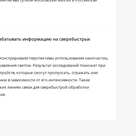
иятия выступили московский Физтех и Российская
абатывать информацию на сверхбыстрых
монстрировали перспективы использования наночастиц
равления светом. Результат исследований поможет при
ройств, которые смогут пропускать, отражать или
ии в зависимости от его интенсивности. Такие
ких линиях связи для сверхбыстрой обработки
ия.