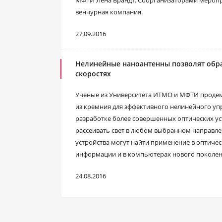
МФТИ Лена Брандт. Соорганизаторами меропр
венчурная компания.
27.09.2016
Нелинейные наноантенны позволят обр
скоростях
Ученые из Университета ИТМО и МФТИ проде
из кремния для эффективного нелинейного уп
разработке более совершенных оптических уст
рассеивать свет в любом выбранном направлен
устройства могут найти применение в оптичес
информации и в компьютерах нового поколен
24.08.2016