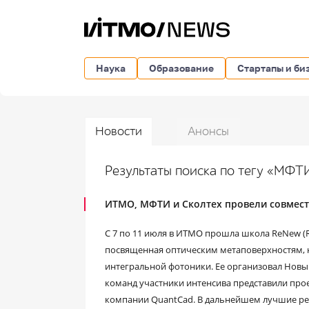
Наука
Образование
Стартапы и би
Новости
Анонсы
Результаты поиска по тегу «МФ
ИТМО, МФТИ и Сколтех провели совмес
С 7 по 11 июля в ИТМО прошла школа ReNew (R
посвященная оптическим метаповерхностям,
интегральной фотоники. Ее организовал Новый
команд участники интенсива представили про
компании QuantCad. В дальнейшем лучшие ре