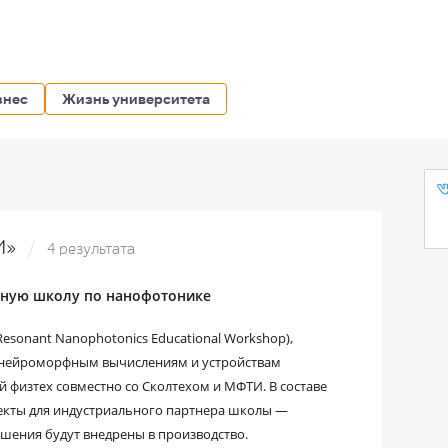
знес
Жизнь университета
ТИ»
4 результата
тную школу по нанофотонике
esonant Nanophotonics Educational Workshop),
 нейроморфным вычислениям и устройствам
 физтех совместно со Сколтехом и МФТИ. В составе
екты для индустриального партнера школы —
шения будут внедрены в производство.