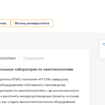
знес
Жизнь университета
роскопы»
2 результата
школьные лаборатории по нанотехнологиям
верситета ИТМО, компания «НТ-СПб» завершила
оборудованием собственного производства.
аторию по нанотехнологиям», где школьники могут
о и выполнять междисциплинарные проекты, в основе
. Как создать высокотехнологичное оборудование,