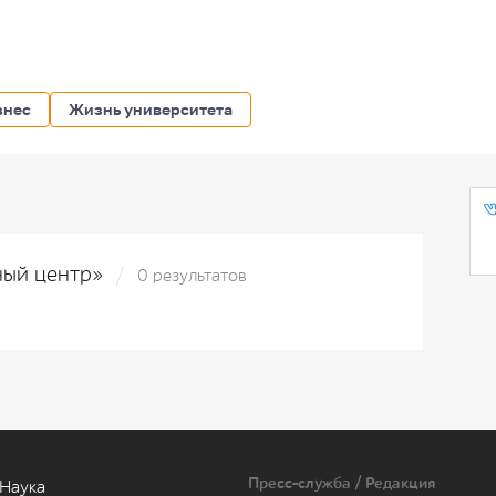
знес
Жизнь университета
чный центр»
0 результатов
Пресс-служба / Редакция
Наука