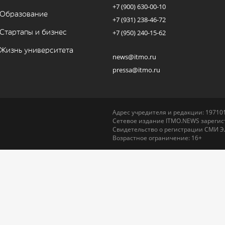
+7 (900) 630-00-10
Образование
+7 (931) 238-46-72
Стартапы и бизнес
+7 (950) 240-15-62
Жизнь университета
news@itmo.ru
pressa@itmo.ru
Адрес учредителя и редакции: 197101,
Сетевое издание ITMO.NEWS зарегист
Свидетельство о регистрации СМИ Э
Возрастное ограничение: 16+