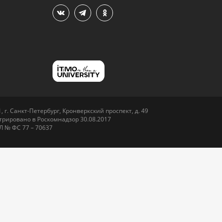
 г. Санкт-Петербург, Кронверкский проспект, д. 49
рировано в Роскомнадзор 30.08.2017
Л № ФС 77 – 70637