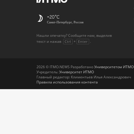
+20
Санкт-Петербург, Россия
Нашли опечатку? Сообщите нам, выделив
текст и нажав
+
.
Ctrl
Enter
2026 © ITMO.NEWS Разработано
Университетом ИТМО
Учредитель:
Университет ИТМО
Главный редактор: Климентьев Илья Александрович
Правила использования контента