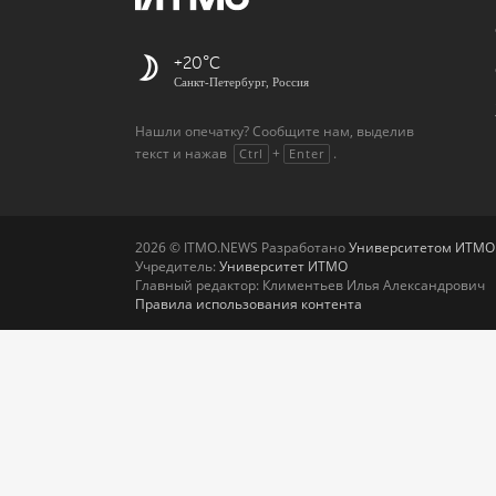
+20
Санкт-Петербург, Россия
Нашли опечатку? Сообщите нам, выделив
текст и нажав
+
.
Ctrl
Enter
2026 © ITMO.NEWS Разработано
Университетом ИТМО
Учредитель:
Университет ИТМО
Главный редактор: Климентьев Илья Александрович
Правила использования контента