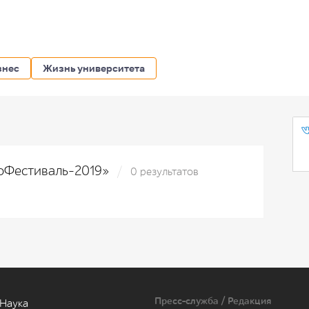
знес
Жизнь университета
роФестиваль-2019»
0 результатов
Пресс-служба / Редакция
Наука