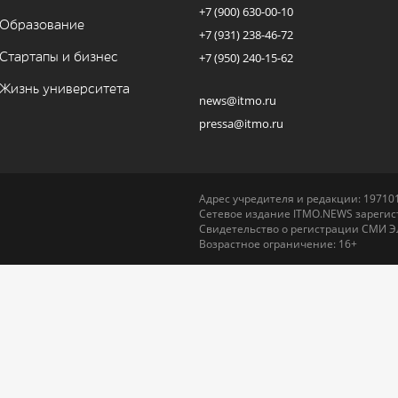
+7 (900) 630-00-10
Образование
+7 (931) 238-46-72
Стартапы и бизнес
+7 (950) 240-15-62
Жизнь университета
news@itmo.ru
pressa@itmo.ru
Адрес учредителя и редакции: 197101,
Сетевое издание ITMO.NEWS зарегист
Свидетельство о регистрации СМИ Э
Возрастное ограничение: 16+