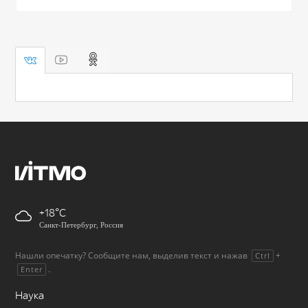
+18
Санкт-Петербург, Россия
Нашли опечатку? Сообщите нам, выделив текст и нажав
+
Ctrl
.
Enter
Наука