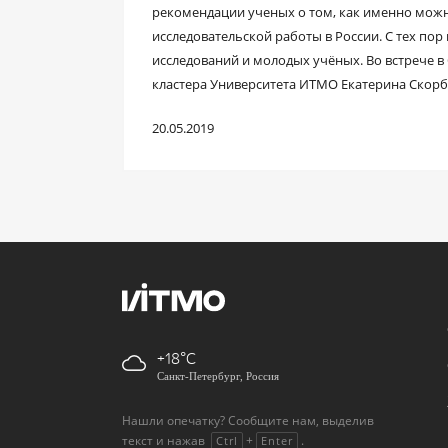
рекомендации ученых о том, как именно мож
исследовательской работы в России. С тех по
исследований и молодых учёных. Во встрече 
кластера Университета ИТМО Екатерина Скорб
20.05.2019
+18
Санкт-Петербург, Россия
Нашли опечатку? Сообщите нам, выделив
текст и нажав
+
.
Ctrl
Enter