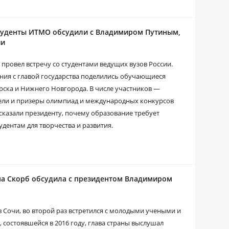
 студенты ИТМО обсудили с Владимиром Путиным,
ии
 провел встречу со студентами ведущих вузов России.
ия с главой государства поделились обучающиеся
рска и Нижнего Новгорода. В числе участников ―
тели и призеры олимпиад и международных конкурсов
казали президенту, почему образование требует
удентам для творчества и развития.
а Скорб обсудила с президентом Владимиром
в Сочи, во второй раз встретился с молодыми учеными и
 состоявшейся в 2016 году, глава страны выслушал