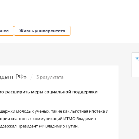
знес
Жизнь университета
зидент РФ»
3 результата
мо расширить меры социальной поддержки
ержки молодых ученых, такие как льготная ипотека и
ратории квантовых коммуникаций ИТМО Владимир
оддержал Президент РФ Владимир Путин.