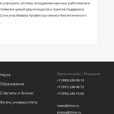
но улучшить систему поощрения научных работников и
р появился целый ряд конкурсов и грантов поддержки
в Сочи участвовала профессор химико-биологического
.
Пресс-служба / Редакция
Наука
+7 (900) 630-00-10
Образование
+7 (931) 238-46-72
Стартапы и бизнес
+7 (950) 240-15-62
Жизнь университета
news@itmo.ru
pressa@itmo.ru