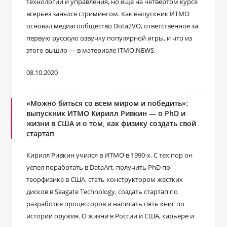
технологий и управления, но еще на четвертом курсе
всерьез занялся стримингом. Как выпускник ИТМО
основал медиасообщество Dota2VO, ответственное за
первую русскую озвучку популярной игры, и что из
этого вышло ― в материале ITMO.NEWS.
08.10.2020
«Можно биться со всем миром и победить»:
выпускник ИТМО Кирилл Ривкин ― о PhD и
жизни в США и о том, как физику создать свой
стартап
Кирилл Ривкин учился в ИТМО в 1990-х. С тех пор он
успел поработать в DataArt, получить PhD по
теорфизике в США, стать конструктором жестких
дисков в Seagate Technology, создать стартап по
разработке процессоров и написать пять книг по
истории оружия. О жизни в России и США, карьере и