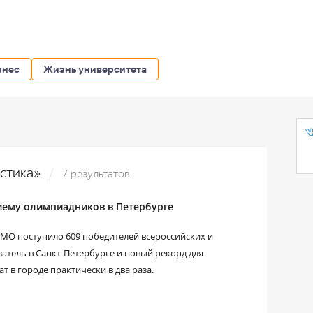
знес
Жизнь университета
истика»
7 результатов
иему олимпиадников в Петербурге
МО поступило 609 победителей всероссийских и
атель в Санкт-Петербурге и новый рекорд для
т в городе практически в два раза.