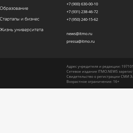
+7 (900) 630-00-10
Образование
+7 (931) 238-46-72
Стартапы и бизнес
+7 (950) 240-15-62
Жизнь университета
news@itmo.ru
pressa@itmo.ru
Адрес учредителя и редакции: 197101,
Сетевое издание ITMO.NEWS зарегист
Свидетельство о регистрации СМИ Э
Возрастное ограничение: 16+