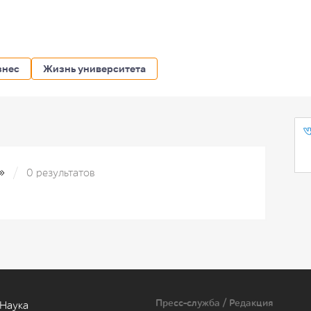
знес
Жизнь университета
ы»
0 результатов
Пресс-служба / Редакция
Наука