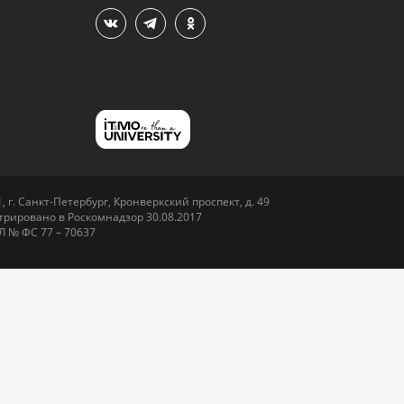
 г. Санкт-Петербург, Кронверкский проспект, д. 49
рировано в Роскомнадзор 30.08.2017
Л № ФС 77 – 70637