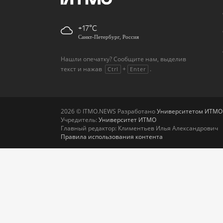
+17
Санкт-Петербург, Россия
Нашли опечатку? Сообщите нам, выделив
текст и нажав
+
.
Ctrl
Enter
2026 © ITMO.NEWS Разработано
Университетом ИТМО
Учредитель:
Университет ИТМО
Главный редактор: Климентьев Илья Александрович
Правила использования контента