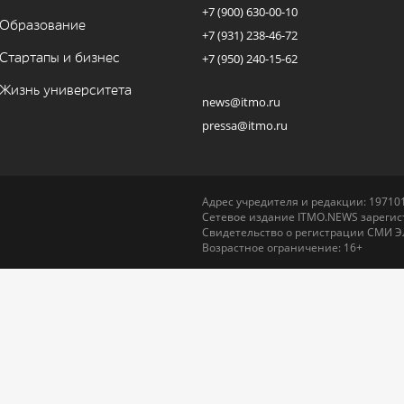
+7 (900) 630-00-10
Образование
+7 (931) 238-46-72
Стартапы и бизнес
+7 (950) 240-15-62
Жизнь университета
news@itmo.ru
pressa@itmo.ru
Адрес учредителя и редакции: 197101,
Сетевое издание ITMO.NEWS зарегист
Свидетельство о регистрации СМИ Э
Возрастное ограничение: 16+