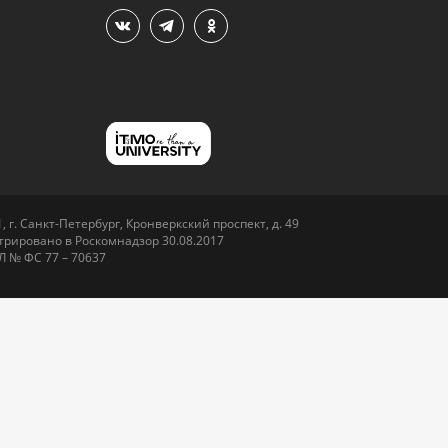
 г. Санкт-Петербург, Кронверкский проспект, д. 49
рировано в Роскомнадзор 30.08.2017
Л № ФС 77 – 70637