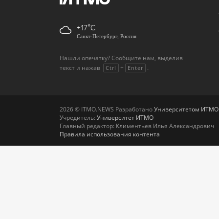
+17
Санкт-Петербург, Россия
Нашли опечатку? Сообщите нам, выделив
текст и нажав
+
.
Ctrl
Enter
2026 © ITMO.NEWS Разработано
Университетом ИТМО
Учредитель:
Университет ИТМО
Главный редактор: Климентьев Илья Александрович
Правила использования контента