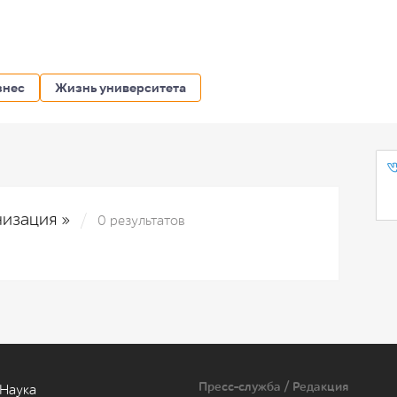
знес
Жизнь университета
низация »
0 результатов
Пресс-служба / Редакция
Наука